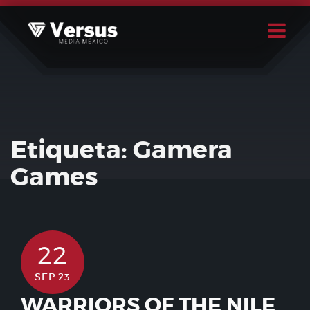
Skip
to
content
Buscar
Usuario
Etiqueta:
Gamera
Games
22
SEP 23
WARRIORS OF THE NILE