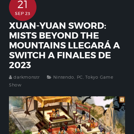
21
SEP 23
XUAN-YUAN SWORD:
MISTS BEYOND THE
MOUNTAINS LLEGARÁ A
SWITCH A FINALES DE
2023
darkmonstr
Nintendo
,
PC
,
Tokyo Game
Show