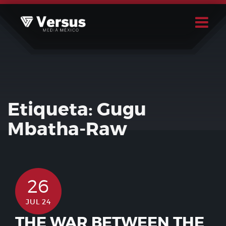
Skip
to
content
Buscar
Usuario
Etiqueta:
Gugu
Mbatha-Raw
26
JUL 24
THE WAR BETWEEN THE