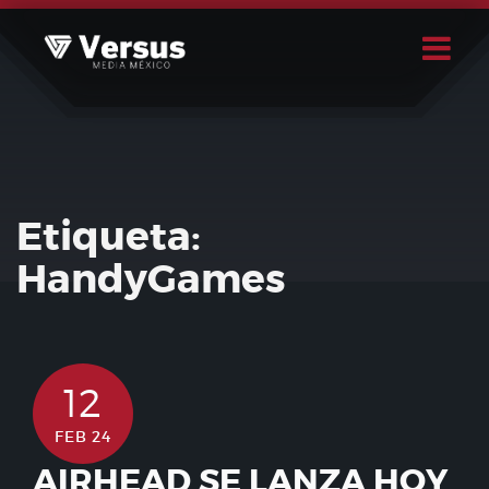
Skip
to
content
Buscar
Usuario
Etiqueta:
HandyGames
12
FEB 24
AIRHEAD SE LANZA HOY