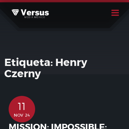
Skip
to
content
Buscar
Usuario
Etiqueta:
Henry
Czerny
11
NOV 24
MISSION: IMPOSSIBLE: