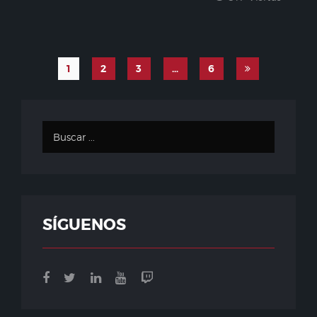
1
2
3
…
6
SÍGUENOS