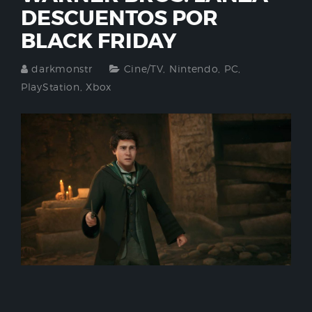
DESCUENTOS POR
BLACK FRIDAY
darkmonstr
Cine/TV
,
Nintendo
,
PC
,
PlayStation
,
Xbox