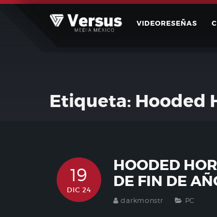
Skip
to
VIDEORESEÑAS
content
Etiqueta:
Hooded 
HOODED HOR
19
DE FIN DE AÑ
DIC 24
darkmonstr
PC