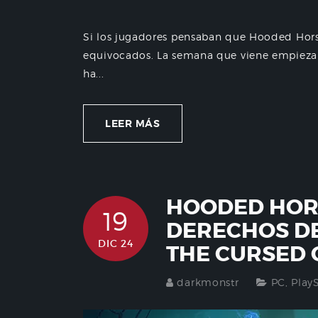
Si los jugadores pensaban que Hooded Hors
equivocados. La semana que viene empiezan 
ha...
LEER MÁS
HOODED HOR
19
DERECHOS D
DIC 24
THE CURSED
darkmonstr
PC
,
Play