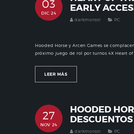
03
EARLY ACCES
DIC 24
darkmonstr
PC
Hooded Horse y Arcen Games se complacen 
próximo juego de rol por turnos 4X Heart of 
LEER MÁS
HOODED HOR
27
DESCUENTOS 
NOV 24
darkmonstr
PC