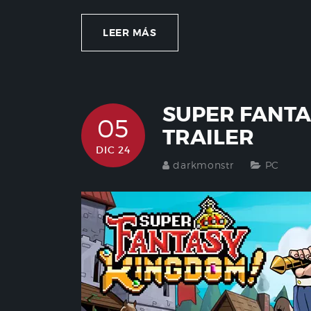
LEER MÁS
SUPER FANT
05
TRAILER
DIC 24
darkmonstr
PC