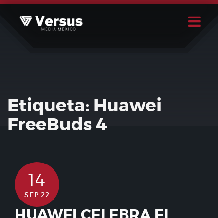
Skip
to
content
Buscar
Usuario
Etiqueta:
Huawei
FreeBuds 4
14
SEP 22
HUAWEI CELEBRA EL