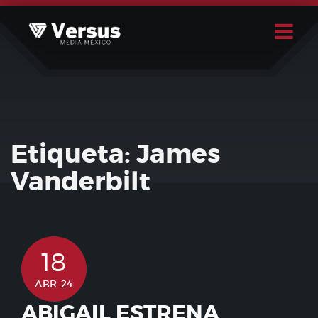
Skip
to
content
Buscar
Usuario
Etiqueta:
James
Vanderbilt
18
ABR 24
ABIGAIL ESTRENA