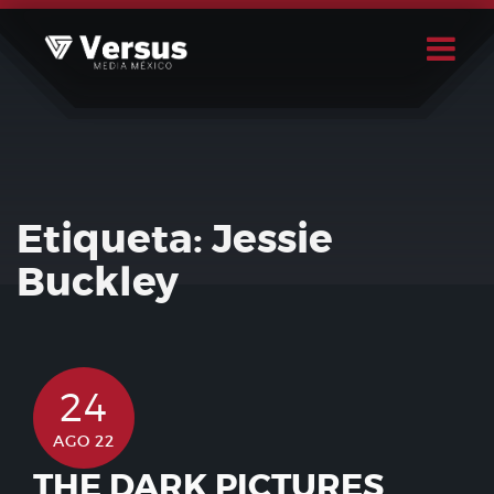
Skip
to
content
Buscar
Usuario
Etiqueta:
Jessie
Buckley
24
AGO 22
THE DARK PICTURES