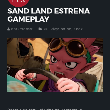
FEB 24
SAND LAND ESTRENA
GAMEPLAY
darkmonstr
PC
,
PlayStation
,
Xbox
Únete a Belcebú, el Príncipe Demonio, su