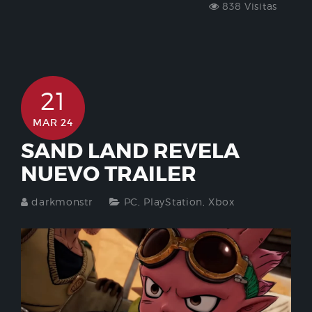
838 Visitas
21
MAR 24
SAND LAND REVELA
NUEVO TRAILER
darkmonstr
PC
,
PlayStation
,
Xbox