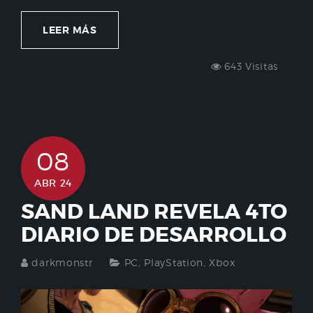
LEER MÁS
643 Visitas
08
ABR 24
SAND LAND REVELA 4TO
DIARIO DE DESARROLLO
darkmonstr
PC
,
PlayStation
,
Xbox