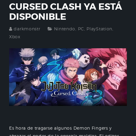
CURSED CLASH YA ESTÁ
DISPONIBLE
darkmonstr
Nintendo
,
PC
,
PlayStation
,
Xbox
Es hora de tragarse algunos Demon Fingers y
abrazar el poder de la energía maldita. El editor