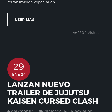
retransmisión especial en...
LEER MÁS
1204 Visitas
29
ENE 24
LANZAN NUEVO
TRAILER DE JUJUTSU
KAISEN CURSED CLASH
darkmonstr
Nintendo
,
PC
,
PlayStation
,