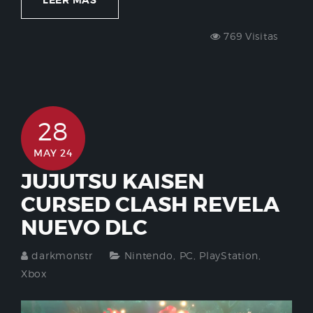
LEER MÁS
769 Visitas
28
MAY 24
JUJUTSU KAISEN
CURSED CLASH REVELA
NUEVO DLC
darkmonstr
Nintendo
,
PC
,
PlayStation
,
Xbox