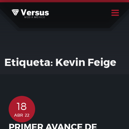
Skip
to
content
Buscar
Usuario
Etiqueta:
Kevin Feige
18
ABR 22
PRIMER AVANCE DE