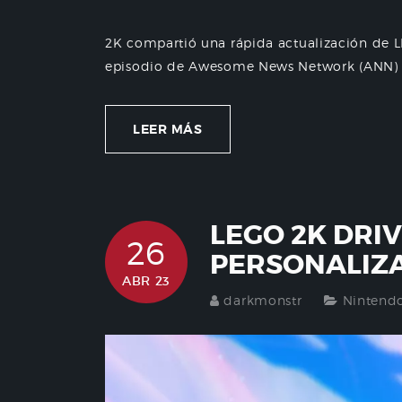
2K compartió una rápida actualización de 
episodio de Awesome News Network (ANN) e
LEER MÁS
LEGO 2K DRI
26
PERSONALIZA
ABR 23
darkmonstr
Nintend