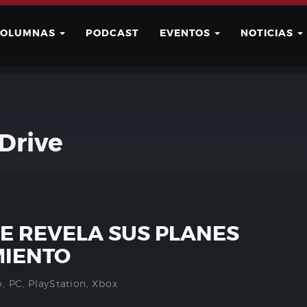
COLUMNAS
PODCAST
EVENTOS
NOTICIAS
Buscar
Usuario
Drive
VE REVELA SUS PLANES
MIENTO
o
,
PC
,
PlayStation
,
Xbox