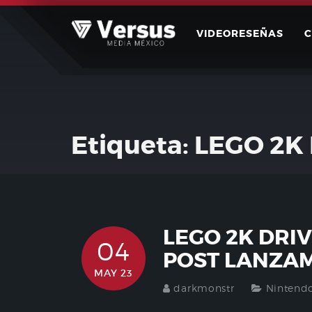
Skip
to
VIDEORESEÑAS
content
Etiqueta:
LEGO 2K 
LEGO 2K DRI
04
POST LANZA
MAY 23
darkmonstr
Nintend