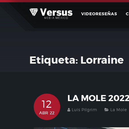
Skip
to
VIDEORESEÑAS
content
Etiqueta:
Lorraine
LA MOLE 202
12
Luis Pilgrim
La Mole
ABR 22