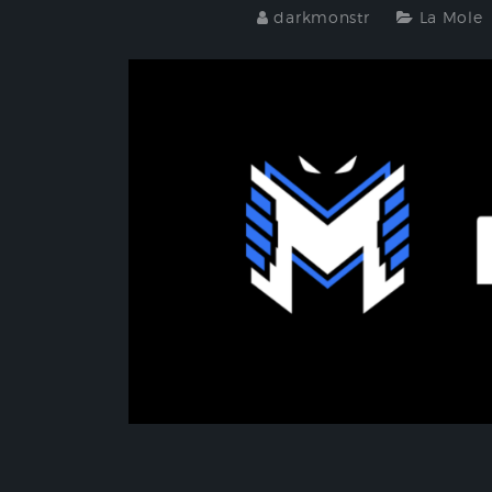
darkmonstr
La Mole