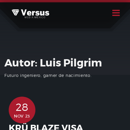
Skip
to
content
Buscar
Usuario
Autor:
Luis Pilgrim
Futuro ingeniero, gamer de nacimiento.
28
NOV 23
KRÜ BLAZE VISA