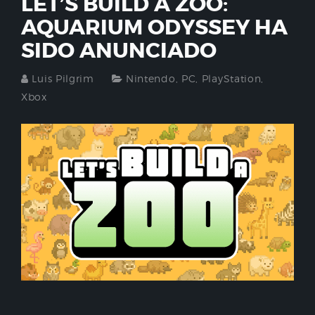
LET’S BUILD A ZOO:
AQUARIUM ODYSSEY HA
SIDO ANUNCIADO
Luis Pilgrim
Nintendo
,
PC
,
PlayStation
,
Xbox