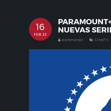
PARAMOUNT+ 
16
NUEVAS SERI
FEB 22
darkmonstr
Cine/TV