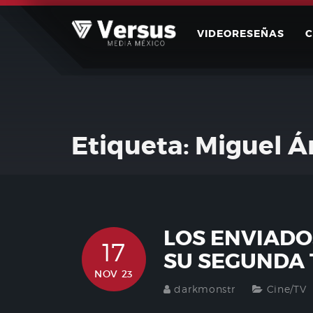
Skip
to
VIDEORESEÑAS
content
Etiqueta:
Miguel Án
LOS ENVIADO
17
SU SEGUNDA
NOV 23
darkmonstr
Cine/TV