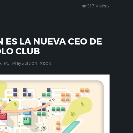
517 Visitas
 ES LA NUEVA CEO DE
LO CLUB
o
,
PC
,
PlayStation
,
Xbox