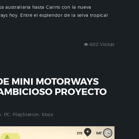
ta australiana hasta Cairns con la nueva
s hoy. Entre el esplendor de la selva tropical
602 Visitas
DE MINI MOTORWAYS
AMBICIOSO PROYECTO
o
,
PC
,
PlayStation
,
Xbox