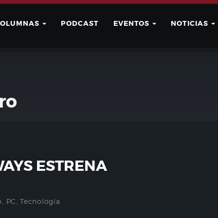
COLUMNAS
PODCAST
EVENTOS
NOTICIAS
Buscar
Usuario
ro
WAYS ESTRENA
o
,
PC
,
Tecnología