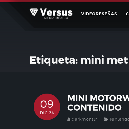
Skip
to
VIDEORESEÑAS
content
Etiqueta:
mini met
MINI MOTOR
09
CONTENIDO
DIC 24
darkmonstr
Nintend