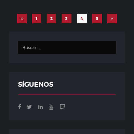
1
2
3
4
5
SÍGUENOS