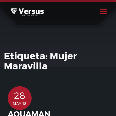
Skip
to
content
Buscar
Usuario
Etiqueta:
Mujer
Maravilla
28
MAY 18
AQUAMAN