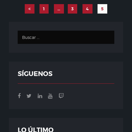
1
…
3
4
5
SÍGUENOS
LO ÚLTIMO