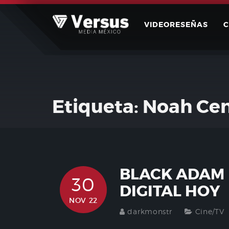
Skip
to
VIDEORESEÑAS
content
Etiqueta:
Noah Cen
BLACK ADAM 
30
DIGITAL HOY
NOV 22
darkmonstr
Cine/TV