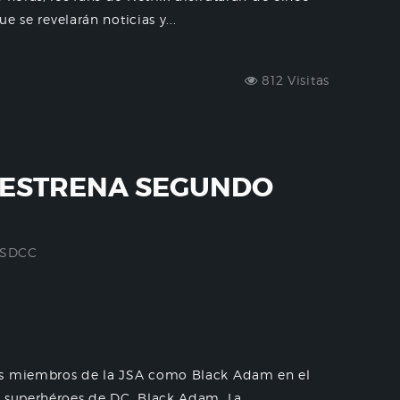
ue se revelarán noticias y...
812 Visitas
 ESTRENA SEGUNDO
SDCC
los miembros de la JSA como Black Adam en el
 superhéroes de DC, Black Adam. La...