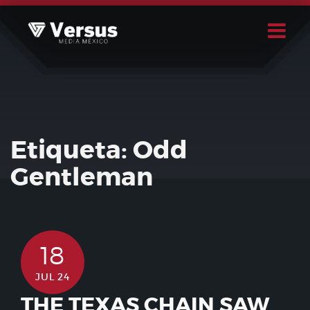
Skip
to
content
Buscar
Usuario
Etiqueta:
Odd
Gentleman
18
JUL 24
THE TEXAS CHAIN SAW