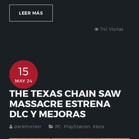
LEER MÁS
741 Visitas
15
MAY 24
THE TEXAS CHAIN SAW
MASSACRE ESTRENA
DLC Y MEJORAS
darkmonstr
PC
,
PlayStation
,
Xbox