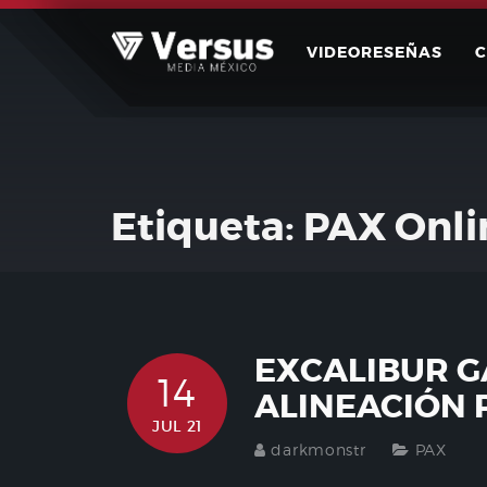
Skip
to
VIDEORESEÑAS
content
Etiqueta:
PAX Onli
EXCALIBUR G
14
ALINEACIÓN 
JUL 21
darkmonstr
PAX