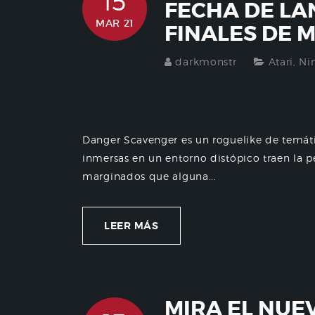
15
FECHA DE LA
MAR 21
FINALES DE 
darkmonstr
Atari
,
Ni
Danger Scavenger es un roguelike de temát
inmersas en un entorno distópico traen la 
marginados que alguna...
LEER MÁS
MIRA EL NUE