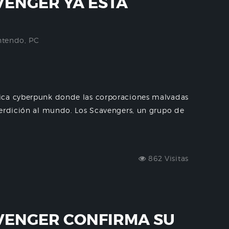
ENGER YA ESTÁ
ntendo
,
PC
ica cyberpunk donde las corporaciones malvadas
perdición al mundo. Los Scavengers, un grupo de
862 Visitas
VENGER CONFIRMA SU