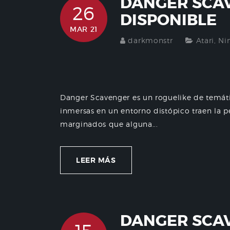
DANGER SCAV
26
DISPONIBLE
MAR 21
darkmonstr
Atari
,
Ni
Danger Scavenger es un roguelike de temát
inmersas en un entorno distópico traen la 
marginados que alguna...
LEER MÁS
DANGER SCA