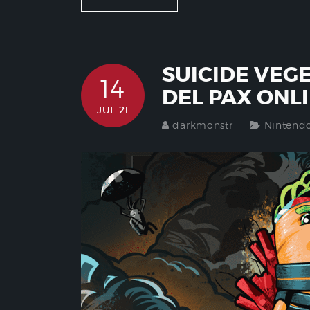
SUICIDE VEG
14
DEL PAX ONL
JUL 21
darkmonstr
Nintend