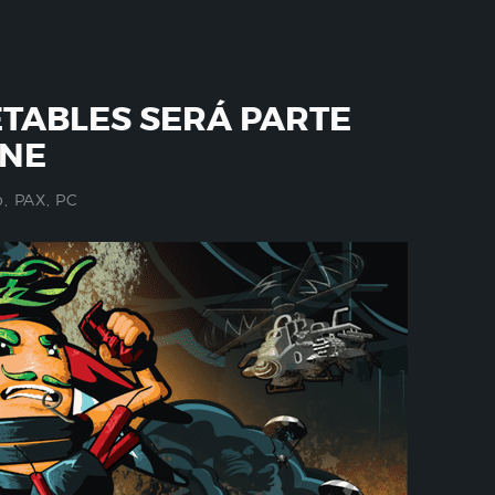
ETABLES SERÁ PARTE
INE
o
,
PAX
,
PC