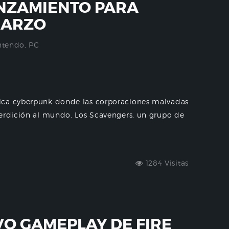
NZAMIENTO PARA
MARZO
ntendo
,
PC
ica cyberpunk donde las corporaciones malvadas
perdición al mundo. Los Scavengers, un grupo de
1284 Visitas
VO GAMEPLAY DE FIRE