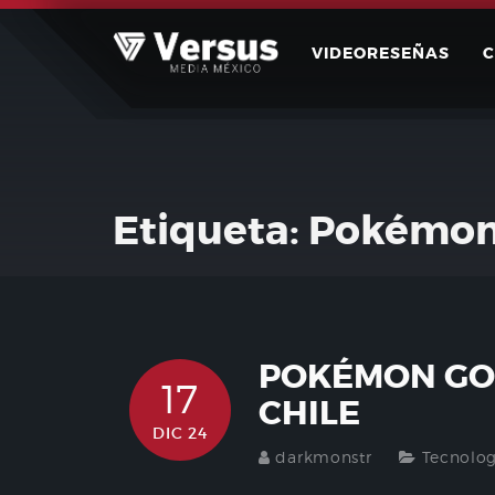
Skip
to
VIDEORESEÑAS
content
Etiqueta:
Pokémo
POKÉMON GO 
17
CHILE
DIC 24
darkmonstr
Tecnolog