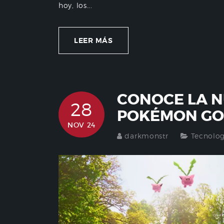
hoy, los...
LEER MÁS
CONOCE LA 
28
POKÉMON GO:
NOV 24
darkmonstr
Tecnolog