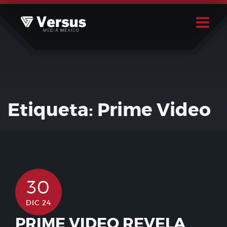
Skip
to
content
Buscar
Usuario
Etiqueta:
Prime Video
30
DIC 24
PRIME VIDEO REVELA