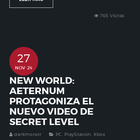
765 Visitas
27
NOV 24
NEW WORLD:
AETERNUM
PROTAGONIZA EL
NUEVO VIDEO DE
SECRET LEVEL
darkmonstr
PC
,
PlayStation
,
Xbox