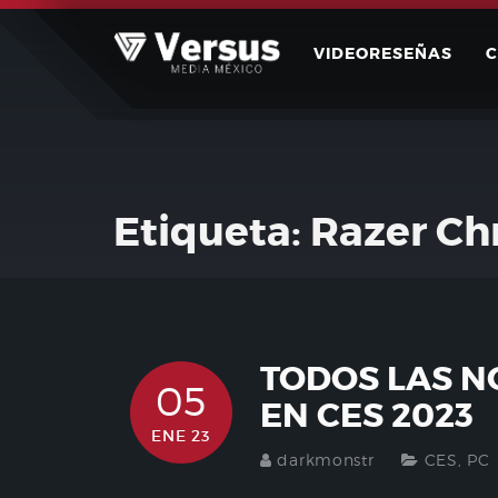
Skip
to
VIDEORESEÑAS
content
Etiqueta:
Razer C
TODOS LAS N
05
EN CES 2023
ENE 23
darkmonstr
CES
,
PC