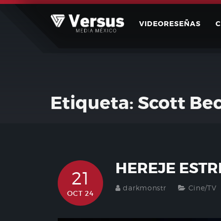
Skip
to
VIDEORESEÑAS
content
Etiqueta:
Scott Be
HEREJE ESTR
21
darkmonstr
Cine/TV
OCT 24