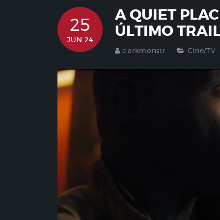
A QUIET PLA
25
ÚLTIMO TRAI
JUN 24
darkmonstr
Cine/TV