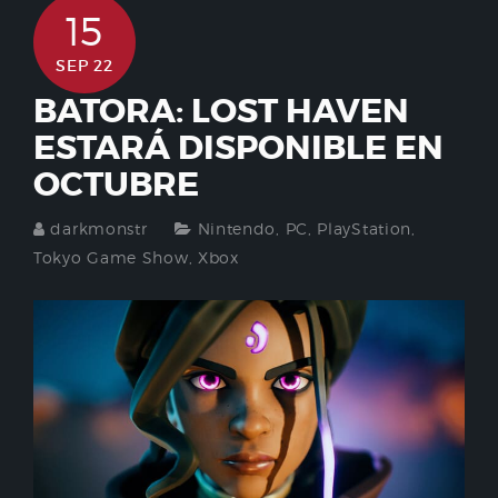
15
SEP 22
BATORA: LOST HAVEN
ESTARÁ DISPONIBLE EN
OCTUBRE
darkmonstr
Nintendo
,
PC
,
PlayStation
,
Tokyo Game Show
,
Xbox