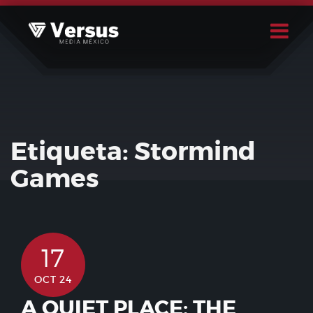
Skip
to
content
Buscar
Usuario
Etiqueta:
Stormind
Games
17
OCT 24
A QUIET PLACE: THE