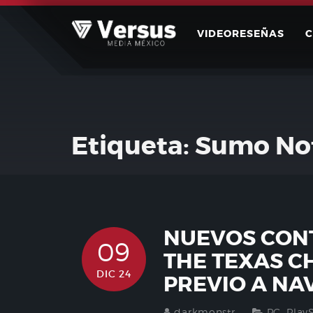
Skip
to
VIDEORESEÑAS
content
Etiqueta:
Sumo No
NUEVOS CON
09
THE TEXAS C
DIC 24
PREVIO A NA
darkmonstr
PC
,
Play