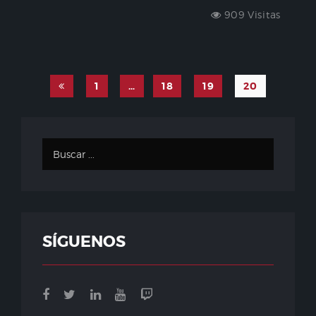
909 Visitas
1
…
18
19
20
SÍGUENOS