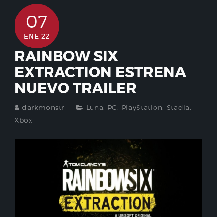
07
ENE 22
RAINBOW SIX
EXTRACTION ESTRENA
NUEVO TRAILER
darkmonstr
Luna
,
PC
,
PlayStation
,
Stadia
,
Xbox