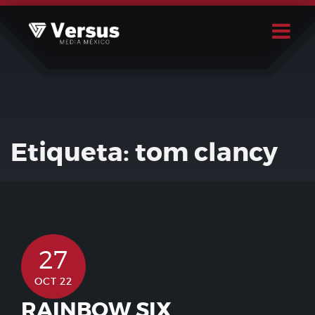
Skip
to
content
Buscar
Usuario
Etiqueta:
tom clancy
27
OCT 22
RAINBOW SIX