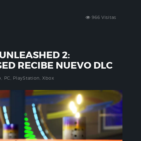
966 Visitas
UNLEASHED 2:
ED RECIBE NUEVO DLC
o
,
PC
,
PlayStation
,
Xbox