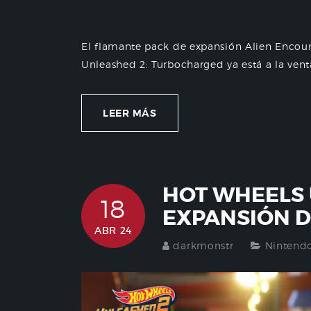
El flamante pack de expansión Alien Encoun
Unleashed 2: Turbocharged ya está a la venta
LEER MÁS
HOT WHEELS 
18
EXPANSIÓN D
ABR 24
darkmonstr
Nintend