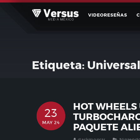
Skip
to
VIDEORESEÑAS
content
Etiqueta:
Universa
HOT WHEELS 
23
TURBOCHARGE
MAY 24
PAQUETE AL
darkmonstr
Nintend