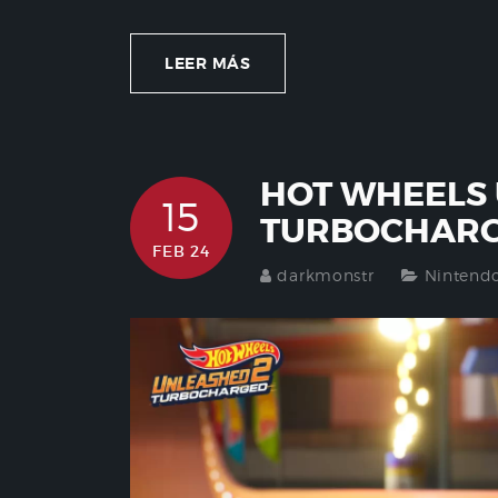
LEER MÁS
HOT WHEELS 
15
TURBOCHARG
FEB 24
darkmonstr
Nintend