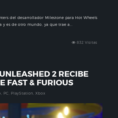
ters del desarrollador Milestone para Hot Wheels
 y es de otro mundo, ya que trae a...
832 Visitas
UNLEASHED 2 RECIBE
E FAST & FURIOUS
o
,
PC
,
PlayStation
,
Xbox