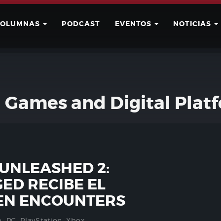
COLUMNAS
PODCAST
EVENTOS
NOTICIAS
Buscar
Usuario
l Games and Digital Plat
UNLEASHED 2:
D RECIBE EL
IEN ENCOUNTERS
o
,
PC
,
PlayStation
,
Xbox