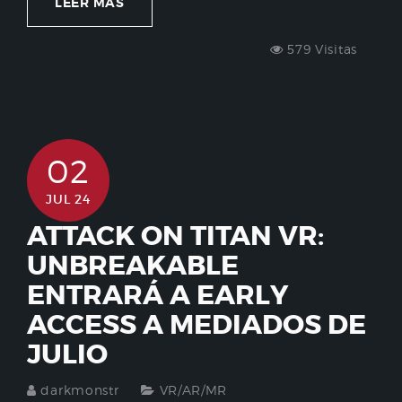
LEER MÁS
579 Visitas
02
JUL 24
ATTACK ON TITAN VR:
UNBREAKABLE
ENTRARÁ A EARLY
ACCESS A MEDIADOS DE
JULIO
darkmonstr
VR/AR/MR