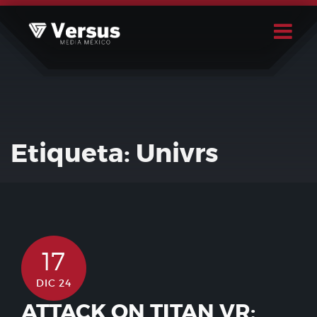
Skip
to
content
Buscar
Usuario
Etiqueta:
Univrs
17
DIC 24
ATTACK ON TITAN VR: