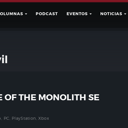
COLUMNAS
PODCAST
EVENTOS
NOTICIAS
Buscar
Usuario
il
E OF THE MONOLITH SE
o
,
PC
,
PlayStation
,
Xbox