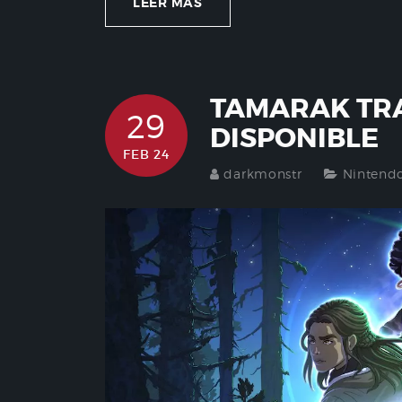
LEER MÁS
TAMARAK TRA
29
DISPONIBLE
FEB 24
darkmonstr
Nintend