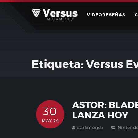
Skip
to
VIDEORESEÑAS
content
Etiqueta:
Versus Ev
ASTOR: BLAD
30
LANZA HOY
MAY 24
darkmonstr
Nintend