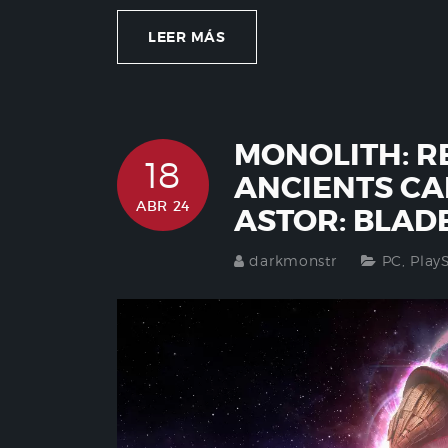
LEER MÁS
MONOLITH: R
18
ANCIENTS CA
ABR 24
ASTOR: BLAD
darkmonstr
PC
,
Play