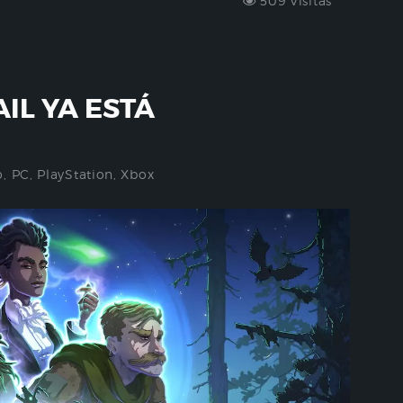
509 Visitas
IL YA ESTÁ
o
,
PC
,
PlayStation
,
Xbox