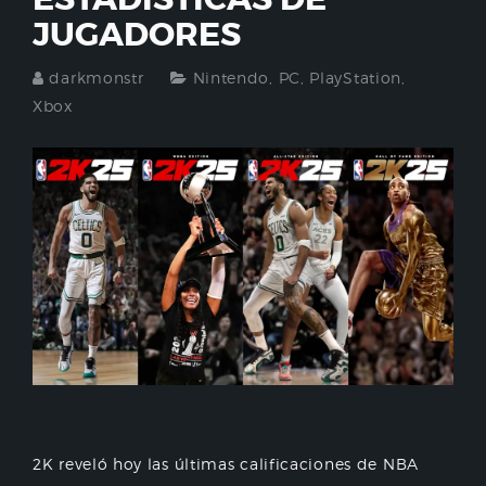
JUGADORES
darkmonstr
Nintendo
,
PC
,
PlayStation
,
Xbox
2K reveló hoy las últimas calificaciones de NBA