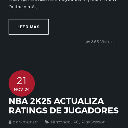
Online y más,...
LEER MÁS
865 Visitas
21
NOV 24
NBA 2K25 ACTUALIZA
RATINGS DE JUGADORES
darkmonstr
Nintendo
,
PC
,
PlayStation
,