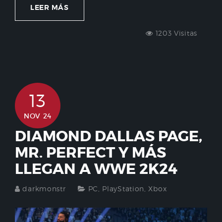
LEER MÁS
1203 Visitas
13
NOV 24
DIAMOND DALLAS PAGE,
MR. PERFECT Y MÁS
LLEGAN A WWE 2K24
darkmonstr
PC
,
PlayStation
,
Xbox