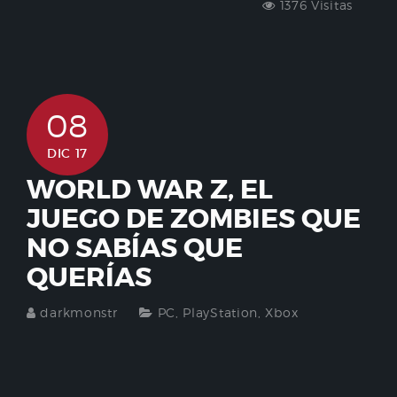
1376 Visitas
08
DIC 17
WORLD WAR Z, EL
JUEGO DE ZOMBIES QUE
NO SABÍAS QUE
QUERÍAS
darkmonstr
PC
,
PlayStation
,
Xbox