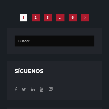
1
2
3
…
6
SÍGUENOS