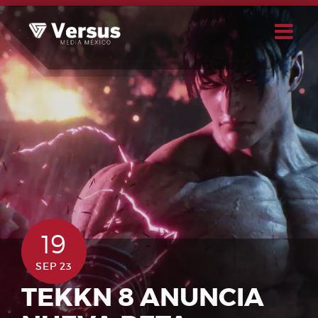
Skip
to
content
Buscar
Usuario
19
SEP 23
TEKKN 8 ANUNCIA