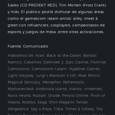
Sasko (CD PROJEKT RED), Tim Morten (Frost Giant)
y más. El público podrá disfrutar de algunas áreas
como el gamescom latam artists’ alley, meet &
greet con influencers, cosplayers, campeonatos de
esports y juegos de mesa, entre otras activaciones.
Fuente: Comunicado
Hablamos de:
Atari
,
Back to the Dawn
,
Bandai
Namco
,
Cabernet
,
Damned 2
,
Epic Games
,
Fortnite
,
Gamescom
,
Gamescom Latam
,
HypeJoe Games
,
Light Odyssey
,
Luigi's Mansion 2 HD
,
Mad Mimic
,
Magical Delicacy
,
Metaphor: ReFantazio
,
Mythwrecked: Ambrosia Island
,
niantic
,
nintendo
,
Nova Hearts
,
Nullptr
,
Orube
,
Persist Online
,
Pivot of
Hearts
,
Roblox
,
Sega
,
Shin Megami Tensei:
Vengeance
,
Spy x Anya
,
Tibia
,
Times & Galaxy
,
Toy