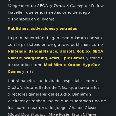
Vengeance
, de SEGA, y
Times & Galaxy
, de Fellow
Traveller, que tendrán estaciones de juego
disponibles en el evento.
Publishers, activaciones y entradas
La primera edición de gamescom latam contará
con la participación de grandes publishers como
Nintendo
,
Bandai Namco
,
Ubisoft
,
Roblox
,
SEGA
,
Niantic
,
Wargaming
,
Atari
,
Epic Games
, y stands
de estudios como
Mad Mimic
,
Orube
,
HypeJoe
Games
y más.
Habrá paneles con invitados especiales, como
CipSoft, desarrollador de
Tibia
, que traerá a los
directores generales del estudio, Benjamin
Zuckerer y Stephan Vogler, que es también uno de
los cuatro creadores del juego, Chance Glasco
(Good Dog Studios), Mike Foster (Sony), Pawel