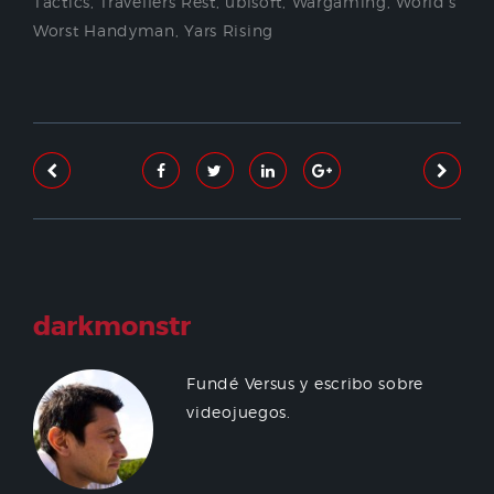
Tactics
,
Travellers Rest
,
ubisoft
,
Wargaming
,
World's
Worst Handyman
,
Yars Rising
darkmonstr
Fundé Versus y escribo sobre
videojuegos.