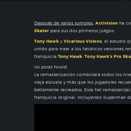
Después de varios rumores,
Activision
ha co
Skater
para sus dos primeros juegos.
Tony Hawk
y
Vicarious Visions
, el estudio 
unido para traer a los fanáticos versiones r
franquicia
Tony Hawk
:
Tony Hawk’s Pro Skat
no posts found
La remasterización combinará todos los nive
vieja escuela y más que los jugadores recu
bellamente recreados. Esta fiel remasteriza
franquicia original, incluyendo Superman d