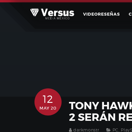
Skip
to
VIDEORESEÑAS
content
12
TONY HAWK
MAY 20
2 SERÁN R
darkmonstr
PC
,
Play