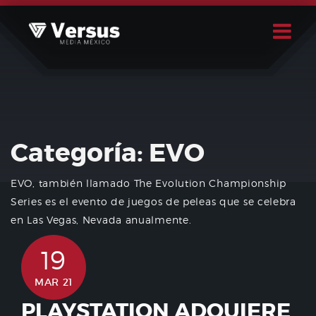
Skip
to
content
Buscar
Usuario
Categoría:
EVO
EVO, también llamado The Evolution Championship
Series es el evento de juegos de peleas que se celebra
en Las Vegas, Nevada anualmente.
19
MAR 21
PLAYSTATION ADQUIERE