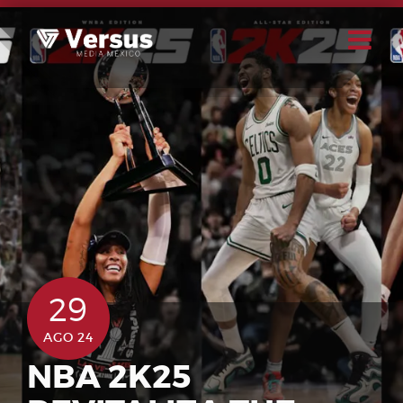
Skip
to
content
Buscar
Usuario
29
AGO 24
NBA 2K25