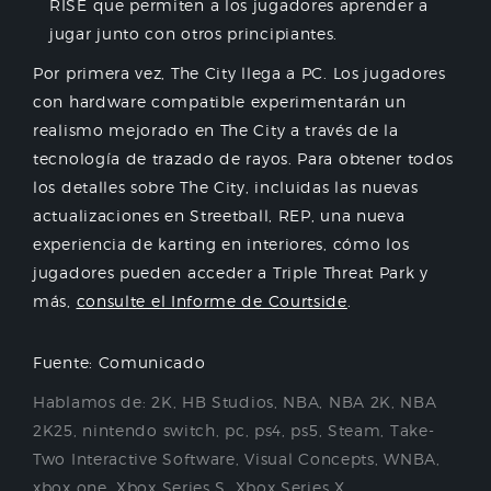
RISE que permiten a los jugadores aprender a
jugar junto con otros principiantes.
Por primera vez, The City llega a PC. Los jugadores
con hardware compatible experimentarán un
realismo mejorado en The City a través de la
tecnología de trazado de rayos. Para obtener todos
los detalles sobre The City, incluidas las nuevas
actualizaciones en Streetball, REP, una nueva
experiencia de karting en interiores, cómo los
jugadores pueden acceder a Triple Threat Park y
más,
consulte el Informe de Courtside
.
Fuente: Comunicado
Hablamos de:
2K
,
HB Studios
,
NBA
,
NBA 2K
,
NBA
2K25
,
nintendo switch
,
pc
,
ps4
,
ps5
,
Steam
,
Take-
Two Interactive Software
,
Visual Concepts
,
WNBA
,
xbox one
,
Xbox Series S
,
Xbox Series X