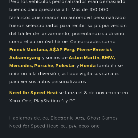
Pero los vehículos personalizados eran demasiado
buenos para quedarse allí. Más de 100,000
fanáticos que crearon un automóvil personalizado
fueron seleccionados para recibir su propia versión
del tráiler de lanzamiento, presentando su diseño
como el automóvil héroe. Celebridades como
French Montana, A$AP Ferg, Pierre-Emerick
Aubameyang
y socios de
Aston Martin, BMW,
Mercedes, Porsche, Polestar
y
Honda
también se
unieron a la diversión, así que vigila sus canales
para ver sus autos personalizados.
Need for Speed Heat
se lanza el 8 de noviembre en
Xbox One, PlayStation 4 y PC.
Hablamos de:
ea
,
Electronic Arts
,
Ghost Games
,
Need for Speed Heat
,
pc
,
ps4
,
xbox one