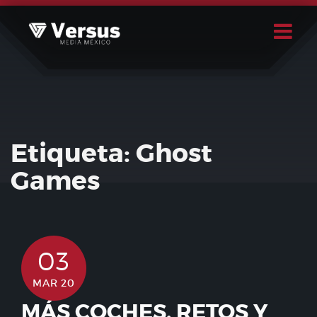
Skip
to
content
Buscar
Usuario
Etiqueta:
Ghost
Games
03
MAR 20
MÁS COCHES, RETOS Y