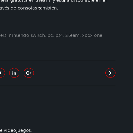
era gratuita en Steam, y estará disponible en el
ravés de consolas también.
ers
,
nintendo switch
,
pc
,
ps4
,
Steam
,
xbox one
re videojuegos.