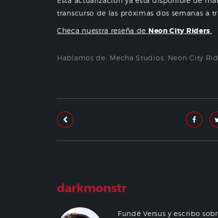
Esta actualización ya está disponible de man
transcurso de las próximas dos semanas a t
Checa nuestra reseña de
Neon City Riders
.
Hablamos de:
Mecha Studios
,
Neon City Rid
darkmonstr
Fundé Versus y escribo sob