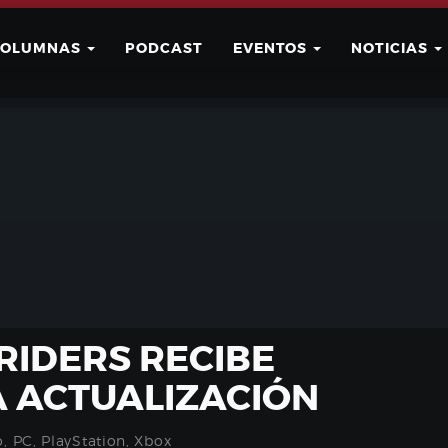
COLUMNAS
PODCAST
EVENTOS
NOTICIAS
Buscar
Usuario
RIDERS RECIBE
 ACTUALIZACIÓN
o
,
PC
,
PlayStation
,
Xbox