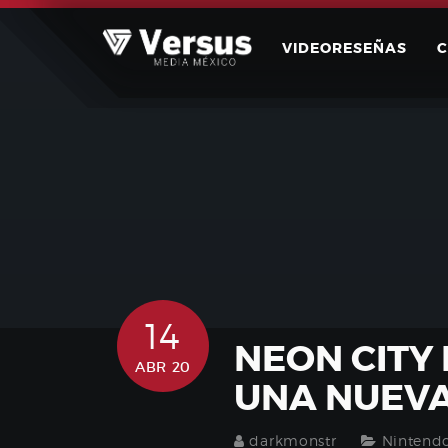
Skip
to
VIDEORESEÑAS
content
14
NEON CITY 
ABR 20
UNA NUEVA
darkmonstr
Nintend