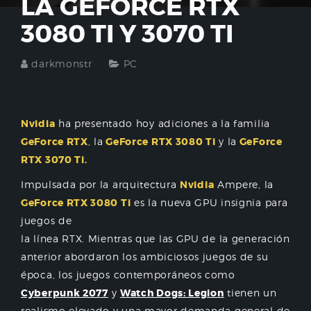
LA GEFORCE RTX
3080 TI Y 3070 TI
darkmonstr
PC
Nvidia
ha presentado hoy adiciones a la familia
GeForce RTX
, la
GeForce RTX 3080 Ti
y la
GeForce
RTX 3070 Ti.
Impulsada por la arquitectura
Nvidia
Ampere, la
GeForce RTX 3080 Ti
es la nueva GPU insignia para
juegos de
la línea RTX. Mientras que las GPU de la generación
anterior abordaron los ambiciosos juegos de su
época, los juegos contemporáneos como
Cyberpunk 2077
y
Watch Dogs: Legion
tienen un
realismo elevado y una mayor demanda general de