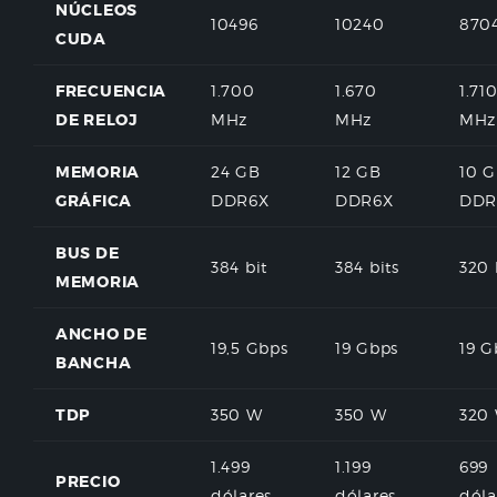
NÚCLEOS
10496
10240
870
CUDA
FRECUENCIA
1.700
1.670
1.71
DE RELOJ
MHz
MHz
MHz
MEMORIA
24 GB
12 GB
10 
GRÁFICA
DDR6X
DDR6X
DDR
BUS DE
384 bit
384 bits
320 
MEMORIA
ANCHO DE
19,5 Gbps
19 Gbps
19 G
BANCHA
TDP
350 W
350 W
320
1.499
1.199
699
PRECIO
dólares
dólares
dóla