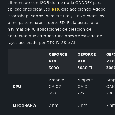
alimentado con 12GB de memoria GDDR6X para
aplicaciones creativas,
RTX
está acelerando Adobe
Photoshop, Adobe Premiere Pro y OBS y todos los
principales renderizadores 3D. En la actualidad,
hay más de 70 aplicaciones de creación de
contenido que admiten funciones de trazado de
rayos acelerado por RTX, DLSS o AI.
GEFORCE
GEFORCE
GEF
RTX
RTX
RTX
3090
3080 TI
308
Ampere
Ampere
Amp
GPU
GA102-
GA102-
GA1
300
225
200
LITOGRAFÍA
7 nm
7 nm
7 n