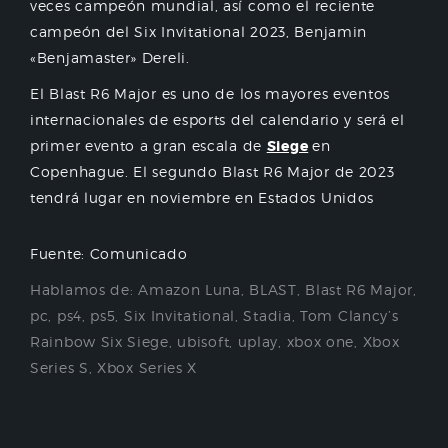
veces campeón mundial, así como el reciente
campeón del Six Invitational 2023, Benjamin
«Benjamaster» Dereli.
El Blast R6 Major es uno de los mayores eventos
internacionales de esports del calendario y será el
primer evento a gran escala de
Siege
en
Copenhague. El segundo Blast R6 Major de 2023
tendrá lugar en noviembre en Estados Unidos
Fuente: Comunicado
Hablamos de:
Amazon Luna
,
BLAST
,
Blast R6 Major
,
pc
,
ps4
,
ps5
,
Six Invitational
,
Stadia
,
Tom Clancy’s
Rainbow Six Siege
,
ubisoft
,
uplay
,
xbox one
,
Xbox
Series S
,
Xbox Series X