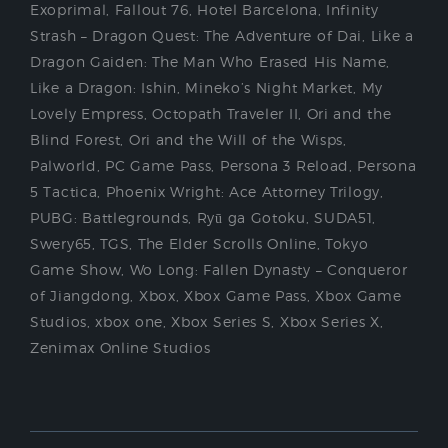
Exoprimal
,
Fallout 76
,
Hotel Barcelona
,
Infinity
Strash – Dragon Quest: The Adventure of Dai
,
Like a
Dragon Gaiden: The Man Who Erased His Name
,
Like a Dragon: Ishin
,
Mineko’s Night Market
,
My
Lovely Empress
,
Octopath Traveler II
,
Ori and the
Blind Forest
,
Ori and the Will of the Wisps
,
Palworld
,
PC Game Pass
,
Persona 3 Reload
,
Persona
5 Tactica
,
Phoenix Wright: Ace Attorney Trilogy
,
PUBG: Battlegrounds
,
Ryū ga Gotoku
,
SUDA51
,
Swery65
,
TGS
,
The Elder Scrolls Online
,
Tokyo
Game Show
,
Wo Long: Fallen Dynasty – Conqueror
of Jiangdong
,
Xbox
,
Xbox Game Pass
,
Xbox Game
Studios
,
xbox one
,
Xbox Series S
,
Xbox Series X
,
Zenimax Online Studios