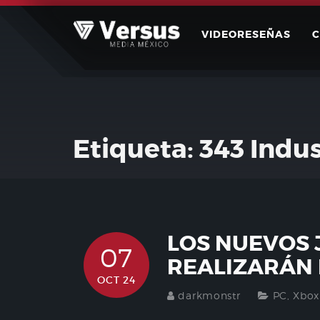
Skip
to
VIDEORESEÑAS
content
Etiqueta:
343 Indus
LOS NUEVOS 
07
REALIZARÁN 
OCT 24
darkmonstr
PC
,
Xbox