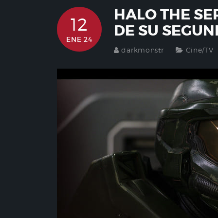
HALO THE SE
12
DE SU SEGU
ENE 24
darkmonstr
Cine/TV