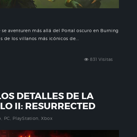
 se aventuren más allá del Portal oscuro en Burning
 de los villanos más icónicos de...
831 Visitas
LOS DETALLES DE LA
LO II: RESURRECTED
o
,
PC
,
PlayStation
,
Xbox