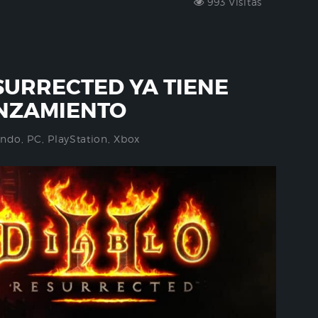
993 Visitas
ESURRECTED YA TIENE
ANZAMIENTO
endo
,
PC
,
PlayStation
,
Xbox