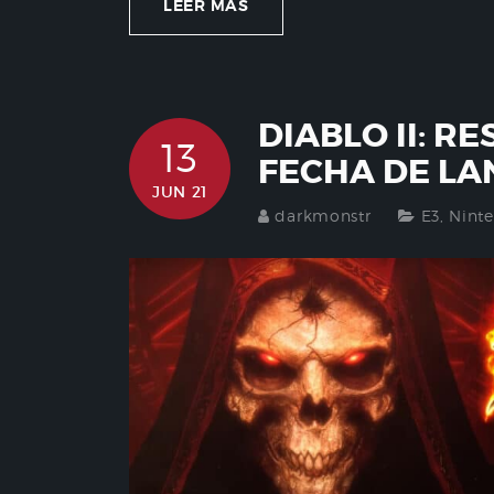
LEER MÁS
DIABLO II: R
13
FECHA DE L
JUN 21
darkmonstr
E3
,
Nint