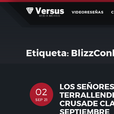
Skip
to
VIDEORESEÑAS
content
Etiqueta:
BlizzCon
LOS SEÑORES
02
TERRALLENDE
SEP 21
CRUSADE CLA
SEPTIEMBRE