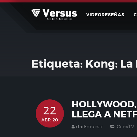
Skip
to
VIDEORESEÑAS
content
Etiqueta:
Kong: La 
HOLLYWOOD, 
22
LLEGA A NET
ABR 20
darkmonstr
Cine/TV