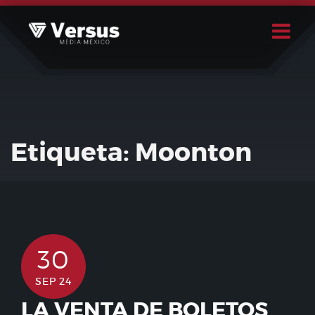
Skip
to
content
Buscar
Usuario
Etiqueta:
Moonton
30
SEP 24
LA VENTA DE BOLETOS